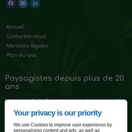
Accueil
Contactez-nous
Mentions légales
Plan du site
Paysagistes
depuis plus de 20
ans
La passion du jardin
à votre service. Travaux couverts
par une assurance décennale
Your privacy is our priority
Contactez-nous
We use Cookies to improve user experience by
personalising content and ads, as well as