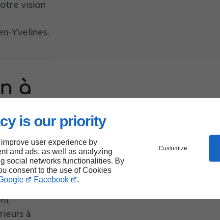
otre vision
en-Yvelines.
in à
es :
cy is our priority
à
 improve user experience by
Customize
nt and ads, as well as analyzing
ng social networks functionalities. By
you consent to the use of Cookies
Google
Facebook
.
on majeure
ent
rieurs à