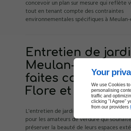
concevoir un plan sur mesure qui reflète v
tout en tenant compte des contraintes
environnementales spécifiques à Meulan-
Entretien de jard
Meulan-en-Yvelin
Your priva
faites confiance 
We use Cookies to
Flore et Jardin
personalising conte
traffic and optimizi
clicking "I Agree" 
from our providers
L'entretien de jardin est une préoccupati
pour les amateurs de verdure qui souhait
préserver la beauté de leurs espaces exté