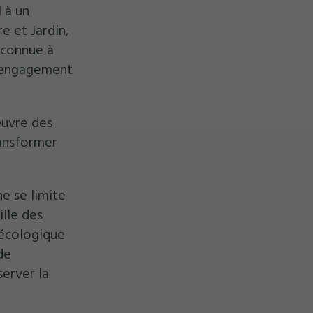
 à un
e et Jardin,
connue à
n engagement
œuvre des
ransformer
ne se limite
ille des
 écologique
de
server la