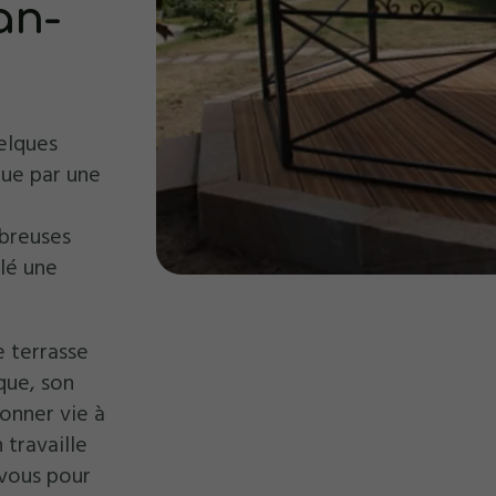
an-
elques
gue par une
breuses
llé une
e terrasse
que, son
onner vie à
 travaille
 vous pour